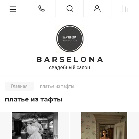
B A R S E L O N A
свадебный салон
Главная
платье из тафты
платье из тафты